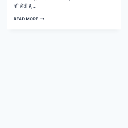
की होती हैं,…
गर्लफ्रेंड
READ MORE
की
राशि
अनुसार
गिफ्ट
करें
चॉकलेट