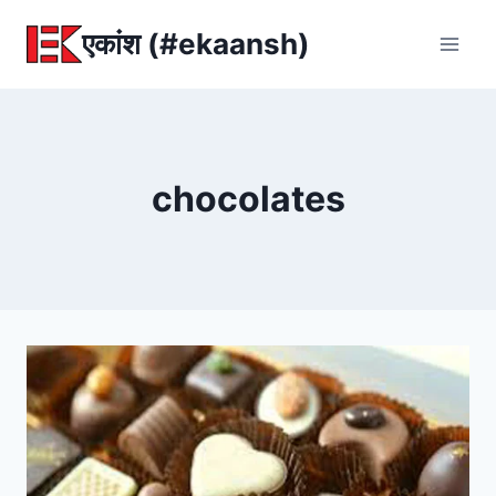
Skip
एकांश (#ekaansh)
to
content
chocolates