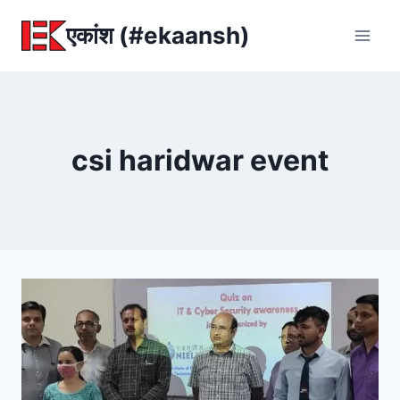
Skip
एकांश (#ekaansh)
to
content
csi haridwar event