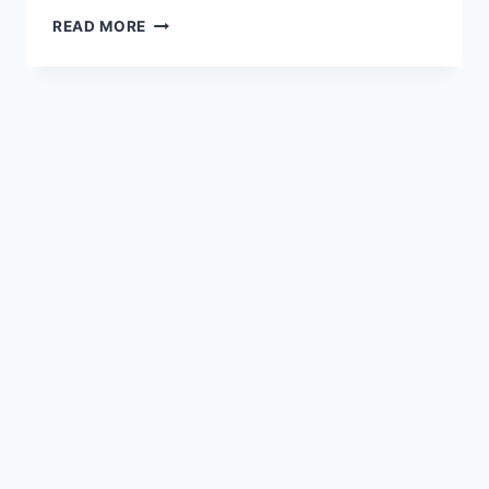
ग्लोबल
READ MORE
वार्मिंग:
एक
वैश्विक
खतरा