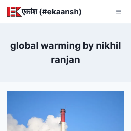
Skip
एकांश (#ekaansh)
to
content
global warming by nikhil
ranjan