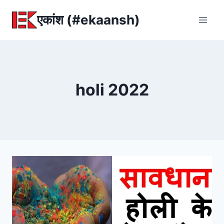
Skip
एकांश (#ekaansh)
to
content
holi 2022