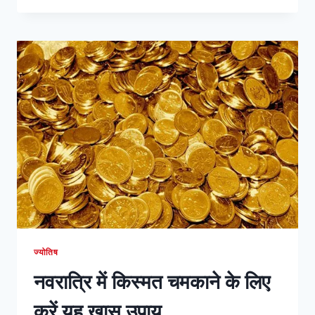
जाने
किस
दिन
करें
किस
देवी
की
आराधना
ज्योतिष
नवरात्रि में किस्मत चमकाने के लिए
करें यह ख़ास उपाय