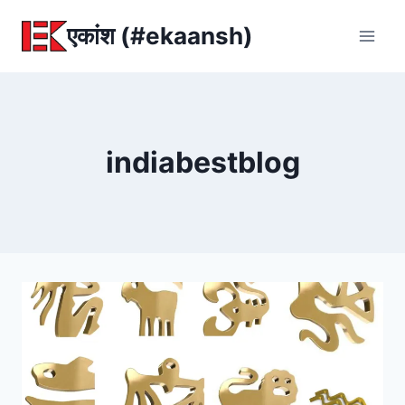
Skip
एकांश (#ekaansh)
to
content
indiabestblog