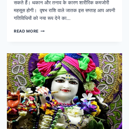
सकते हैं। थकान और तनाव के कारण शारीरिक कमजोरी
महसूस होगी। वृषभ राशि वाले जातक इस सप्ताह आप अपनी
गतिविधियों को नया रूप देने का…
ज्योतिष
READ MORE
(GANESHA
SPEAKS):
जाने
इस
सप्ताह
चमकेगी
किन
राशियों
की
किस्मत
और
किसका
होगा
अनिष्ट