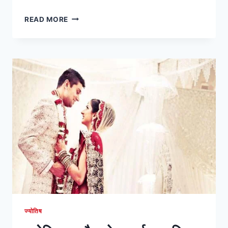
VAT
READ MORE
SAVITRI
VRAT
2022:
वट
अमावस
व्रत
या
वट
सावित्री
व्रत
जाने
सम्पूर्ण
पूजा
विधि
ज्योतिष