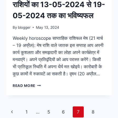
राशियों का 13-05-2024 से 19-
05-2024 तक का भविष्यफल
By
blogger
May 13, 2024
Weekly horoscope साप्ताहिक राशिफल मेष (21 मार्च
– 19 अप्रैल): मेष राशि वाले जातक इस सप्ताह आप अपनी
कार्य कुशलता और समझदारी का लोहा अपने कार्यक्षेत्र में
मनवाएंगे। अपने प्रतिद्वंदियों को आप परास्त करेंगे। किसी
भी प्रतिकूल स्थिति में अपना धैर्य मत खोइये। कारोबारी के
कुछ कामों में रुकावटें आ सकती है। वृषभ (20 अप्रैल…
WEEKLY
READ MORE
HOROSCOPE
साप्ताहिक
राशिफल:
जाने
Page
Previous
1
…
5
6
7
8
सभी
राशियों