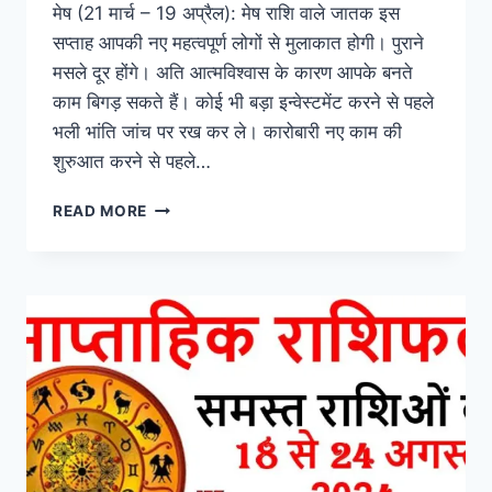
मेष (21 मार्च – 19 अप्रैल): मेष राशि वाले जातक इस
सप्ताह आपकी नए महत्वपूर्ण लोगों से मुलाकात होगी। पुराने
मसले दूर होंगे। अति आत्मविश्वास के कारण आपके बनते
काम बिगड़ सकते हैं। कोई भी बड़ा इन्वेस्टमेंट करने से पहले
भली भांति जांच पर रख कर ले। कारोबारी नए काम की
शुरुआत करने से पहले…
जन्माष्टमी
READ MORE
स्पेशल
साप्ताहिक
राशिफल
(WEEKLY
HOROSCOPE):
जाने
सभी
राशियों
का
25
से
31