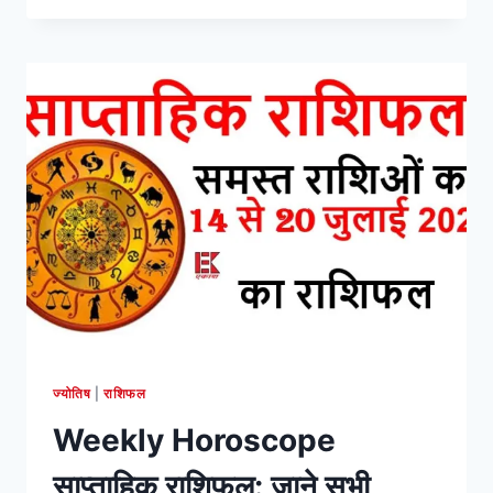
का
मासिक
राशिफल
MONTHLY
HOROSCOPE
AUGUST
2024:
जाने
सभी
राशियों
का
भविष्यफल
ज्योतिष
|
राशिफल
Weekly Horoscope
साप्ताहिक राशिफल: जाने सभी