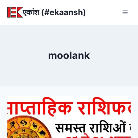
Skip
एकांश (#ekaansh)
to
content
moolank