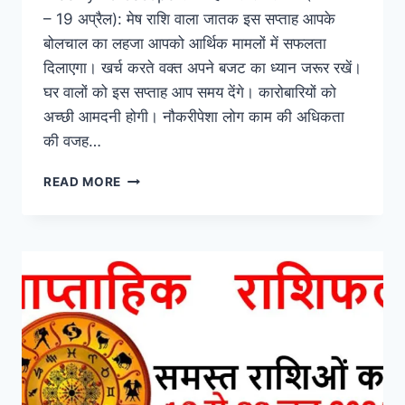
– 19 अप्रैल): मेष राशि वाला जातक इस सप्ताह आपके
बोलचाल का लहजा आपको आर्थिक मामलों में सफलता
दिलाएगा। खर्च करते वक्त अपने बजट का ध्यान जरूर रखें।
घर वालों को इस सप्ताह आप समय देंगे। कारोबारियों को
अच्छी आमदनी होगी। नौकरीपेशा लोग काम की अधिकता
की वजह…
WEEKLY
READ MORE
HOROSCOPE
साप्ताहिक
राशिफल:
जाने
सभी
राशियों
का
23
से
29
जून
2024