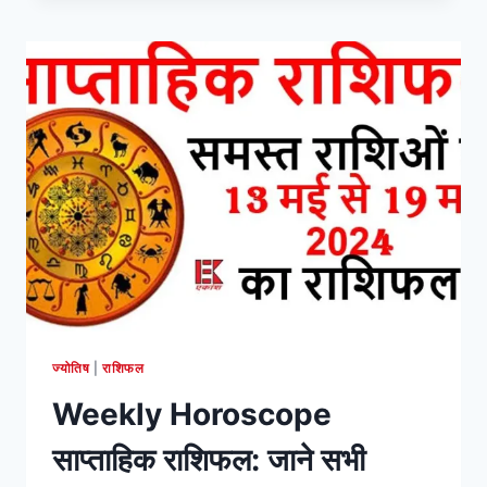
राशिफल:
जाने
सभी
राशियों
का
26-
MAY-
2024
से
01-
JUN-
2024
तक
का
भविष्यफल
ज्योतिष
|
राशिफल
Weekly Horoscope
साप्ताहिक राशिफल: जाने सभी