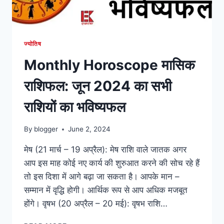
2024
से
22-
06-
ज्योतिष
2024
Monthly Horoscope मासिक
तक
का
राशिफल: जून 2024 का सभी
भविष्यफल
राशियों का भविष्यफल
By
blogger
June 2, 2024
मेष (21 मार्च – 19 अप्रैल): मेष राशि वाले जातक अगर
आप इस माह कोई नए कार्य की शुरुआत करने की सोच रहे हैं
तो इस दिशा में आगे बढ़ा जा सकता है। आपके मान –
सम्मान में वृद्धि होगी। आर्थिक रूप से आप अधिक मजबूत
होंगे। वृषभ (20 अप्रैल – 20 मई): वृषभ राशि…
MONTHLY