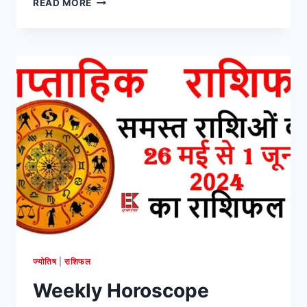
READ MORE
HOROSCOPE
मासिक
राशिफल:
जून
2024
का
सभी
राशियों
का
भविष्यफल
ज्योतिष
|
राशिफल
Weekly Horoscope