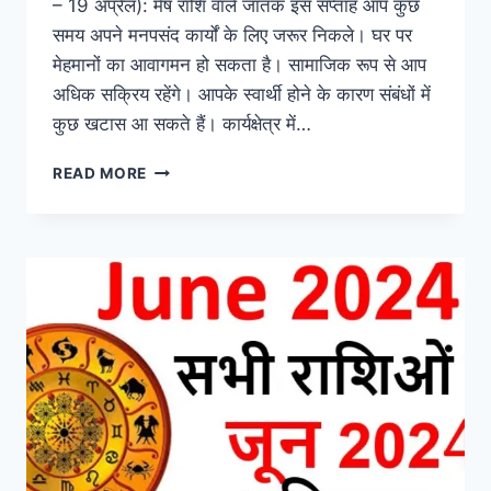
– 19 अप्रैल): मेष राशि वाले जातक इस सप्ताह आप कुछ
समय अपने मनपसंद कार्यों के लिए जरूर निकले। घर पर
मेहमानों का आवागमन हो सकता है। सामाजिक रूप से आप
अधिक सक्रिय रहेंगे। आपके स्वार्थी होने के कारण संबंधों में
कुछ खटास आ सकते हैं। कार्यक्षेत्र में…
WEEKLY
READ MORE
HOROSCOPE
साप्ताहिक
राशिफल:
जाने
कैसा
रहने
वाला
है
आपका
आने
वाला
सप्ताह
16-
06-